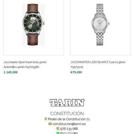
Jazzmaster Open Heart Auto 42mm
JAZZMASTER LADY QUARTZ Cuarzo 30mm
Automático 42mm H32705560
H32231110
1.145,00
€
675,00
€
CONSTITUCIÓN
Paseo de la Constitución 21
constitucion@tarin.es
976 233 088
637 177 080