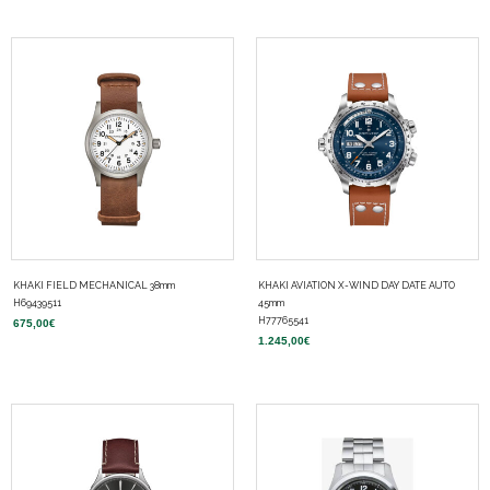
KHAKI FIELD MECHANICAL 38mm
KHAKI AVIATION X-WIND DAY DATE AUTO
H69439511
45mm
H77765541
675,00
€
1.245,00
€