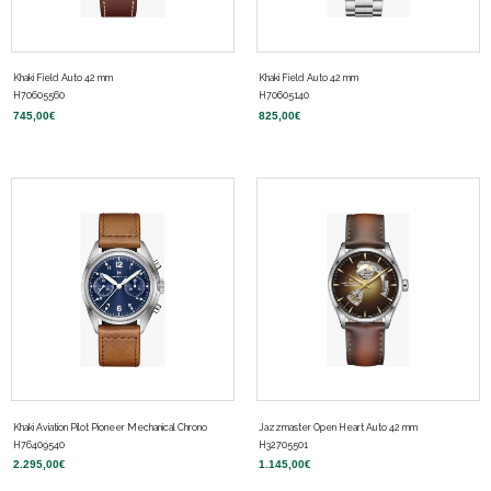
Khaki Field Auto 42 mm
Khaki Field Auto 42 mm
H70605560
H70605140
745,00
€
825,00
€
Khaki Aviation Pilot Pioneer Mechanical Chrono
Jazzmaster Open Heart Auto 42 mm
H76409540
H32705501
2.295,00
€
1.145,00
€