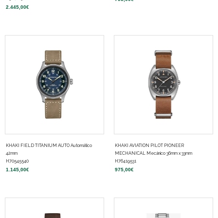
2.445,00
€
KHAKI FIELD TITANIUM AUTO Automático
KHAKI AVIATION PILOT PIONEER
42mm
MECHANICAL Mecánico 36mm x 33mm
H70545540
H76419531
1.145,00
€
975,00
€