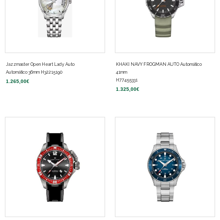
Jazzmaster Open Heart Lady Auto
KHAKI NAVY FROGMAN AUTO Automático
Automático 36mm H32215190
41mm
H77455331
1.265,00
€
1.325,00
€