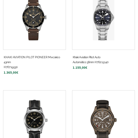
KHAKI AVIATION PILOT PIONEER Mecánico
Khaki Aviation Pilot Auto
43mm
Automático 36mm H76215140
H76719530
1.155,00
€
1.365,00
€