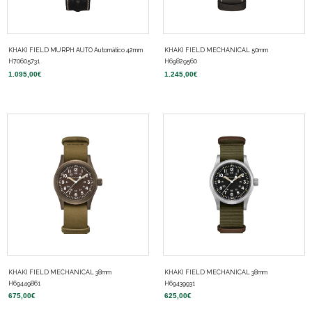
KHAKI FIELD MURPH AUTO Automático 42mm
KHAKI FIELD MECHANICAL 50mm
H70605731
H69829560
1.095,00
€
1.245,00
€
KHAKI FIELD MECHANICAL 38mm
KHAKI FIELD MECHANICAL 38mm
H69449861
H69439931
675,00
€
625,00
€