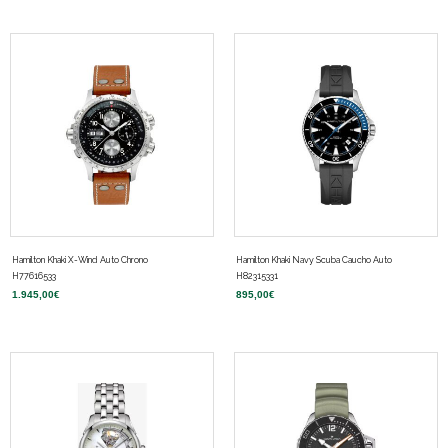
Hamilton Khaki X-Wind Auto Chrono
Hamilton Khaki Navy Scuba Caucho Auto
H77616533
H82315331
1.945,00
€
895,00
€