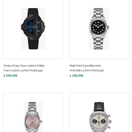
Ventura Edge Dune Limited Edition
Khaki Field Expedition Auto
Cuarzo 51mm x 47mm H24624330
Automático 37mm H70225130
2.595,00
€
1.195,00
€