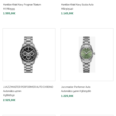
Hamilton Khaki Navy Frogman Titanium
Hamilton Khaki Navy Scuba Auto
H77805335
H82505140
1.595,00
€
1.145,00
€
JJAZZMASTER PERFORMER AUTO CHRONO
Jazzmaster Performer Auto
Automático 42mm
Automático 34mm H36105160
H36606130
1.225,00
€
2.525,00
€