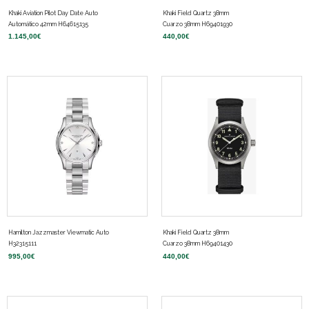
Khaki Aviation Pilot Day Date Auto
Khaki Field Quartz 38mm
Automático 42mm H64615135
Cuarzo 38mm H69401930
1.145,00
€
440,00
€
Hamilton Jazzmaster Viewmatic Auto
Khaki Field Quartz 38mm
H32315111
Cuarzo 38mm H69401430
995,00
€
440,00
€