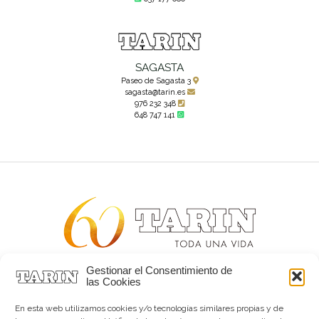
SAGASTA
Paseo de Sagasta 3
sagasta@tarin.es
976 232 348
648 747 141
Gestionar el Consentimiento de
Alta joyería desde 1963
las Cookies
Quiénes somos
Tarín Magazine
En esta web utilizamos cookies y/o tecnologías similares propias y de