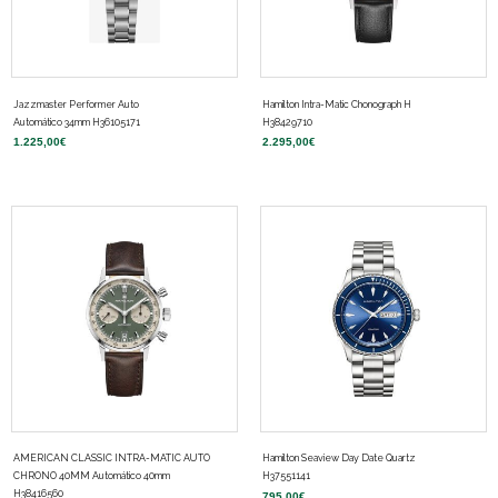
Jazzmaster Performer Auto
Hamilton Intra-Matic Chonograph H
Automático 34mm H36105171
H38429710
1.225,00
€
2.295,00
€
AMERICAN CLASSIC INTRA-MATIC AUTO
Hamilton Seaview Day Date Quartz
CHRONO 40MM Automático 40mm
H37551141
H38416560
795,00
€