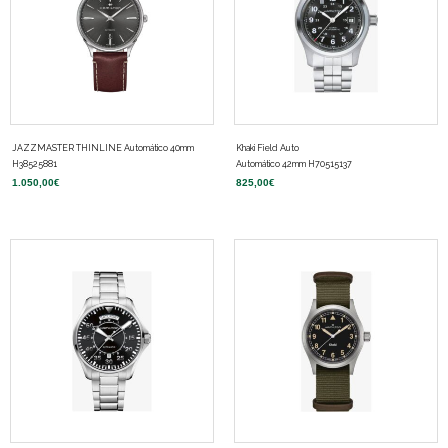
JAZZMASTER THINLINE Automático 40mm
Khaki Field Auto
H38525881
Automático 42mm H70515137
1.050,00
€
825,00
€