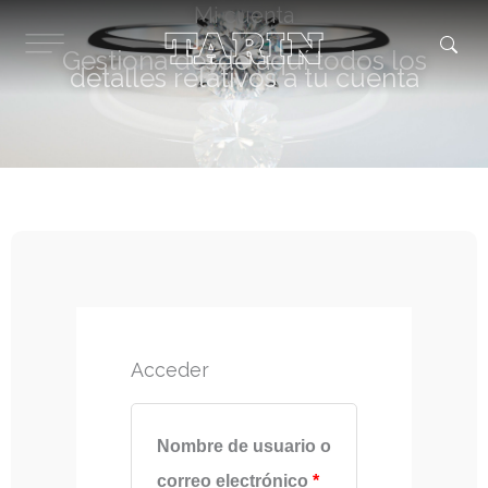
Ir
Mi cuenta
al
contenido
Gestiona desde aquí todos los
detalles relativos a tu cuenta
Acceder
Obligatorio
Nombre de usuario o
correo electrónico
*