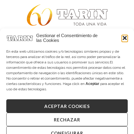
Gestionar el Consentimiento de
Alta joyería desde 1963
las Cookies
Quiénes somos
Tarín Magazine
En esta web utilizamos cookies y/o tecnologías similares propias y de
Contacto
terceros para analizar el tráfico de la red, así como poder personalizar la
información que ofrece a sus usuarios o promover sus servicios.El
consentimiento de estas tecnologías nos permitirá procesar datos como el
comportamiento de navegación o las identificaciones únicas en este sitio.
No consentir o retirar el consentimiento, puede afectar negativamente a
ciertas características y funciones. Haga click en
Aceptar
para aceptar el
uso de estas tecnologías.
Copyright © 2026 Tarín Joyeros
ACEPTAR COOKIES
Aviso legal
|
Política de uso
|
Política de privacidad
|
Canal interno de información
|
Cookies (UE)
|
RECHAZAR
Declaración de accesibilidad
Desarrollado por
CONFIGURAR
Mandalorian Solutions