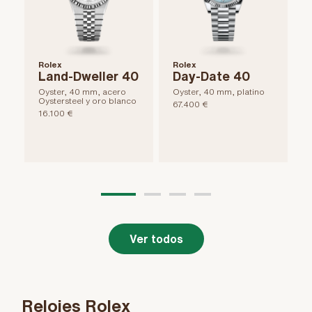
Rolex
Rolex
Land-Dweller 40
Day-Date 40
Oyster, 40 mm, acero
Oyster, 40 mm, platino
O
Oystersteel y oro blanco
67.400 €
16.100 €
6
Ver todos
Relojes Rolex