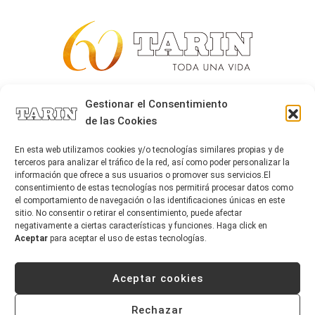
Alta joyería desde 1963
Gestionar el Consentimiento
de las Cookies
Quiénes somos
Tarín Magazine
En esta web utilizamos cookies y/o tecnologías similares propias y de
Contacto
terceros para analizar el tráfico de la red, así como poder personalizar la
información que ofrece a sus usuarios o promover sus servicios.El
consentimiento de estas tecnologías nos permitirá procesar datos como
el comportamiento de navegación o las identificaciones únicas en este
sitio. No consentir o retirar el consentimiento, puede afectar
negativamente a ciertas características y funciones. Haga click en
Aceptar
para aceptar el uso de estas tecnologías.
Aceptar cookies
Copyright © 2026 Tarín Joyeros
Aviso legal
|
Política de uso
|
Política de privacidad
Rechazar