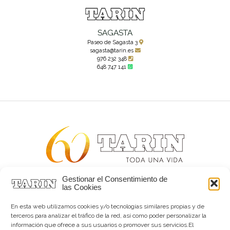
SAGASTA
Paseo de Sagasta 3
sagasta@tarin.es
976 232 348
648 747 141
Gestionar el Consentimiento de
Alta joyería desde 1963
las Cookies
Quiénes somos
Tarín Magazine
En esta web utilizamos cookies y/o tecnologías similares propias y de
Contacto
terceros para analizar el tráfico de la red, así como poder personalizar la
información que ofrece a sus usuarios o promover sus servicios.El