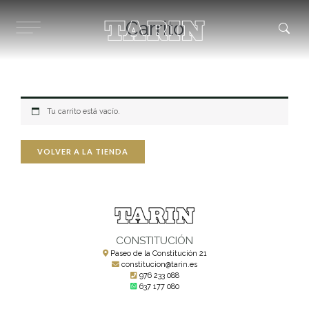
Ir
al
Carrito
contenido
Tu carrito está vacío.
VOLVER A LA TIENDA
CONSTITUCIÓN
Paseo de la Constitución 21
constitucion@tarin.es
976 233 088
637 177 080