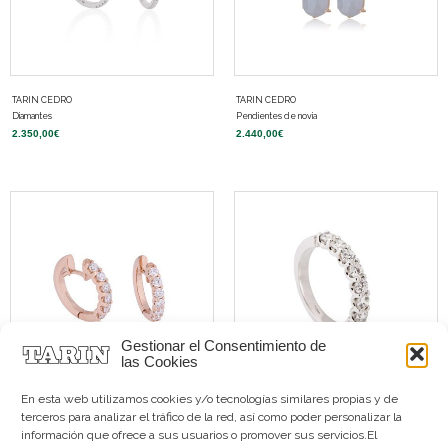
TARIN CEDRO
TARIN CEDRO
Diamantes
Pendientes de novia
2.350,00
€
2.440,00
€
Gestionar el Consentimiento de
las Cookies
En esta web utilizamos cookies y/o tecnologías similares propias y de
terceros para analizar el tráfico de la red, así como poder personalizar la
TARIN CEDRO
TARIN CEDRO
información que ofrece a sus usuarios o promover sus servicios.El
Pendientes de novia
Diamantes