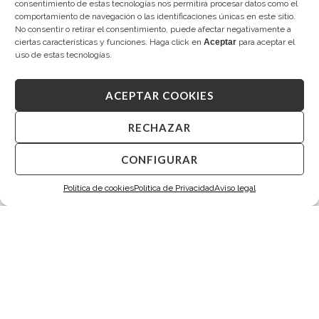
consentimiento de estas tecnologías nos permitirá procesar datos como el
2.450,00
€
2.495,00
€
comportamiento de navegación o las identificaciones únicas en este sitio.
No consentir o retirar el consentimiento, puede afectar negativamente a
ciertas características y funciones. Haga click en
Aceptar
para aceptar el
uso de estas tecnologías.
ACEPTAR COOKIES
RECHAZAR
CONFIGURAR
Política de cookies
Política de Privacidad
Aviso legal
TARIN CEDRO
TARIN CEDRO
Diamantes
Pendientes de novia
2.580,00
€
2.680,00
€