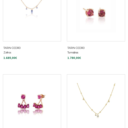
TARIN CEDRO
TARIN CEDRO
Zafiros
Turmalinas
1.685,00
€
1.780,00
€