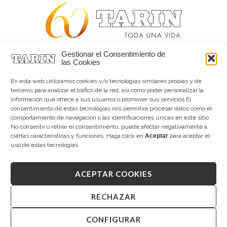
Gestionar el Consentimiento de
Alta joyería desde 1963
las Cookies
Quiénes somos
Tarín Magazine
En esta web utilizamos cookies y/o tecnologías similares propias y de
Contacto
terceros para analizar el tráfico de la red, así como poder personalizar la
información que ofrece a sus usuarios o promover sus servicios.El
consentimiento de estas tecnologías nos permitirá procesar datos como el
comportamiento de navegación o las identificaciones únicas en este sitio.
No consentir o retirar el consentimiento, puede afectar negativamente a
ciertas características y funciones. Haga click en
Aceptar
para aceptar el
uso de estas tecnologías.
ACEPTAR COOKIES
Copyright © 2026 Tarín Joyeros
Aviso legal
|
Política de uso
|
Política de privacidad
|
Canal interno de información
|
Cookies (UE)
|
RECHAZAR
Declaración de accesibilidad
CONFIGURAR
Desarrollado por
Mandalorian Solutions