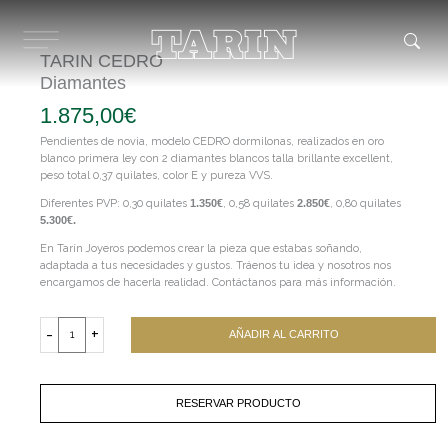
Ir
al
contenido
TARIN CEDRO
Diamantes
1.875,00
€
Pendientes de novia, modelo CEDRO dormilonas, realizados en oro
blanco primera ley con 2 diamantes blancos talla brillante excellent,
peso total 0,37 quilates, color E y pureza VVS.
Diferentes PVP: 0,30 quilates
1.350€
, 0,58 quilates
2.850€
, 0,80 quilates
5.300€.
En Tarín Joyeros podemos crear la pieza que estabas soñando,
adaptada a tus necesidades y gustos. Tráenos tu idea y nosotros nos
encargamos de hacerla realidad. Contáctanos para más información.
TARIN
CEDRO
-
+
AÑADIR AL CARRITO
Diamantes
cantidad
RESERVAR PRODUCTO