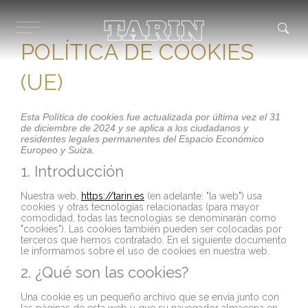
Ir
al
contenido
POLÍTICA DE COOKIES
(UE)
Consent
Consent
Consent
Consent
Consent
Consent
Consent
Consent
Consent
Consent
Consent
Consent
Consent
Consent
Consent
Consent
Consent
Consent
Consent
Preferencia
Estadísticas
Marketing
Esta Política de cookies fue actualizada por última vez el 31
to
to
to
to
to
to
to
to
to
to
to
to
to
to
to
to
to
to
to
de diciembre de 2024 y se aplica a los ciudadanos y
service
service
service
service
service
service
service
service
service
service
service
service
service
service
service
service
service
service
service
residentes legales permanentes del Espacio Económico
wistia
woocommerc
google-
wordpress
google-
google-
google-
youtube
instagram
facebook
whatsapp
complianz
php
elementor
automattic
stripe
adobe-
adobe-
misceláneas
Europeo y Suiza.
analytics
fonts
recaptcha
maps
experience-
analytics
1. Introducción
cloud
Nuestra web,
https://tarin.es
(en adelante: "la web") usa
cookies y otras tecnologías relacionadas (para mayor
comodidad, todas las tecnologías se denominarán como
"cookies"). Las cookies también pueden ser colocadas por
terceros que hemos contratado. En el siguiente documento
le informamos sobre el uso de cookies en nuestra web.
2. ¿Qué son las cookies?
Una cookie es un pequeño archivo que se envía junto con
las páginas de esta web y que su navegador almacena en