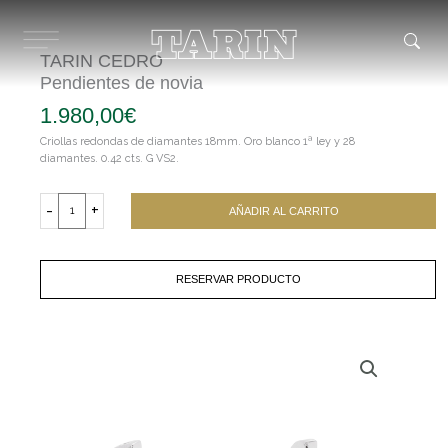
Ir
al
contenido
TARIN CEDRO
Pendientes de novia
1.980,00
€
Criollas redondas de diamantes 18mm. Oro blanco 1ª ley y 28
diamantes. 0.42 cts. G VS2.
TARIN
CEDRO
-
+
AÑADIR AL CARRITO
Pendientes
de
novia
cantidad
RESERVAR PRODUCTO