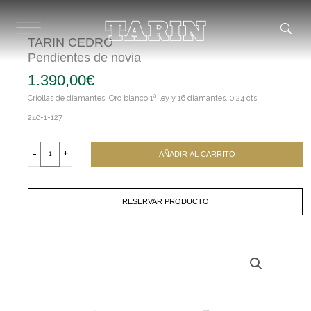
Ir
al
contenido
TARIN CEDRO
Pendientes de novia
1.390,00
€
Criollas de diamantes. Oro blanco 1ª ley y 16 diamantes. 0.24 cts.
240-1-127
TARIN
CEDRO
-
+
AÑADIR AL CARRITO
Pendientes
de
novia
cantidad
RESERVAR PRODUCTO