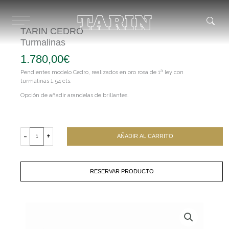
Ir
al
contenido
TARIN CEDRO
Turmalinas
1.780,00
€
Pendientes modelo Cedro, realizados en oro rosa de 1ª ley con
turmalinas 1.54 cts.
Opción de añadir arandelas de brillantes.
TARIN
CEDRO
-
+
AÑADIR AL CARRITO
Turmalinas
cantidad
RESERVAR PRODUCTO