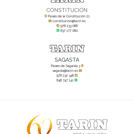
CONSTITUCIÓN
Paseo de la Constitución 21
constitucion@tarin.es
976 233 088
637 177 080
SAGASTA
Paseo de Sagasta 3
sagasta@tarin.es
976 232 348
648 747 141