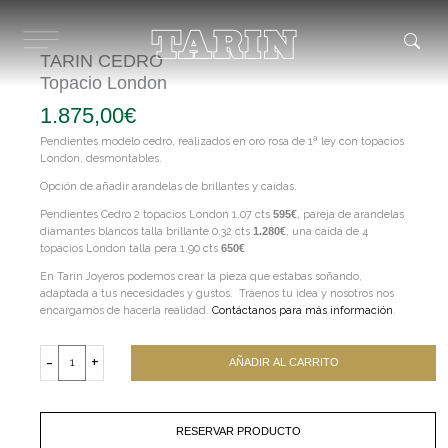
Ir
al
contenido
TARIN CEDRO
Topacio London
1.875,00
€
Pendientes modelo cedro, realizados en oro rosa de 1ª ley con topacios
London, desmontables.
Opción de añadir arandelas de brillantes y caídas.
Pendientes Cedro 2 topacios London 1.07 cts
595€
, pareja de arandelas
diamantes blancos talla brillante 0.32 cts
1.280€
, una caída de 4
topacios London talla pera 1.90 cts
650€
En Tarín Joyeros podemos crear la pieza que estabas soñando,
adaptada a tus necesidades y gustos. Tráenos tu idea y nosotros nos
encargamos de hacerla realidad.
Contáctanos para más información
.
TARIN
CEDRO
-
+
AÑADIR AL CARRITO
Topacio
London
cantidad
RESERVAR PRODUCTO