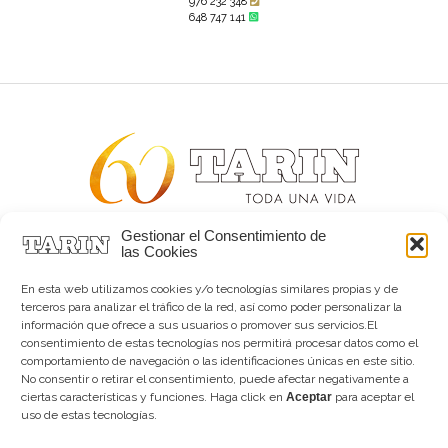
976 232 348
648 747 141
Gestionar el Consentimiento de
Alta joyería desde 1963
las Cookies
Quiénes somos
Tarín Magazine
En esta web utilizamos cookies y/o tecnologías similares propias y de
Contacto
terceros para analizar el tráfico de la red, así como poder personalizar la
información que ofrece a sus usuarios o promover sus servicios.El
consentimiento de estas tecnologías nos permitirá procesar datos como el
comportamiento de navegación o las identificaciones únicas en este sitio.
No consentir o retirar el consentimiento, puede afectar negativamente a
ciertas características y funciones. Haga click en
Aceptar
para aceptar el
uso de estas tecnologías.