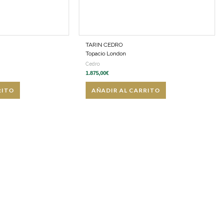
TARIN CEDRO
Topacio London
Cedro
1.875,00
€
RITO
AÑADIR AL CARRITO