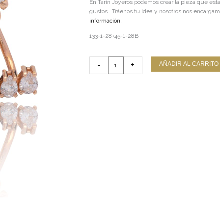
En Tarín Joyeros podemos crear la pieza que est
gustos. Tráenos tu idea y nosotros nos encargam
información
.
133-1-28+45-1-28B
TARIN
-
+
AÑADIR AL CARRITO
CEDRO
Con
caída
cantidad