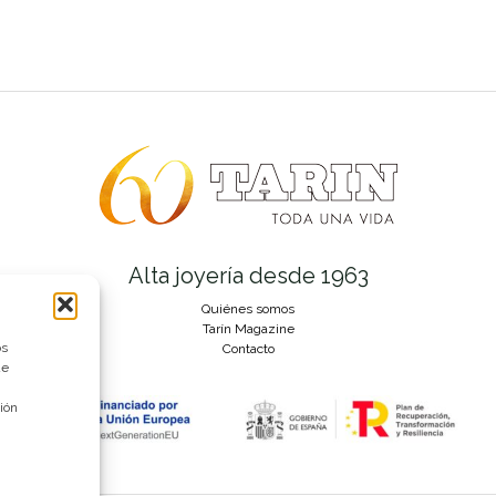
Alta joyería desde 1963
Quiénes somos
Tarín Magazine
os
Contacto
ue
ión