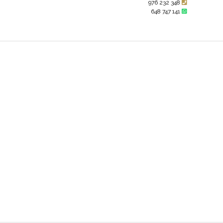
976 232 348
648 747 141