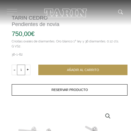
Ir
al
contenido
TARIN CEDRO
Pendientes de novia
750,00
€
Criollas ovales de diamantes. Oro blanco 1ª ley y 36 diamantes. 0.12 cts.
G VS2.
36-1-82
TARIN
CEDRO
-
+
AÑADIR AL CARRITO
Pendientes
de
novia
cantidad
RESERVAR PRODUCTO