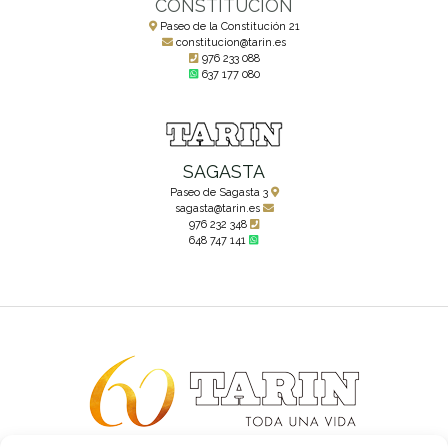
CONSTITUCIÓN
Paseo de la Constitución 21
constitucion@tarin.es
976 233 088
637 177 080
SAGASTA
Paseo de Sagasta 3
sagasta@tarin.es
976 232 348
648 747 141