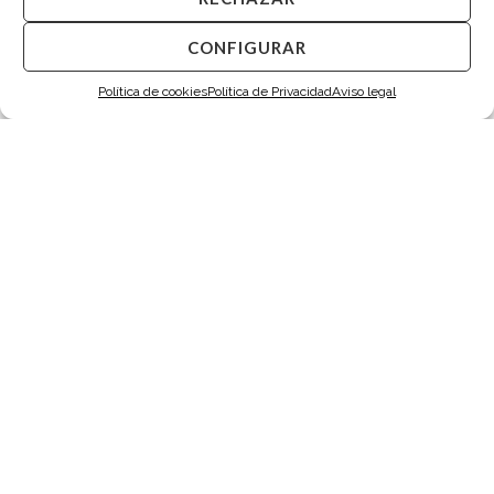
CONFIGURAR
Política de cookies
Política de Privacidad
Aviso legal
CONSTITUCIÓN
Paseo de la Constitución 21
constitucion@tarin.es
976 233 088
637 177 080
SAGASTA
Paseo de Sagasta 3
sagasta@tarin.es
976 232 348
648 747 141