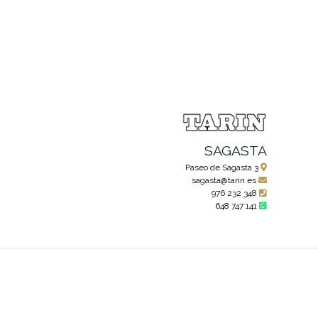
SAGASTA
Paseo de Sagasta 3
sagasta@tarin.es
976 232 348
648 747 141