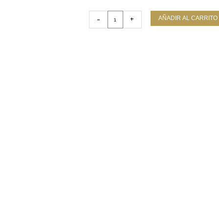
TARINALIANZA
-
+
AÑADIR AL CARRITO
DE
BODA
ALMENDRADA
DE
ORO
AMARILLO
cantidad