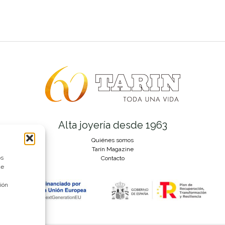
Alta joyería desde 1963
Quiénes somos
Tarín Magazine
os
Contacto
ue
ión