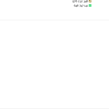
976 232 348
648 747 141