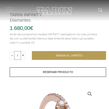
Ir
al
contenido
TARIN INFINITY
Diamantes
1.680,00
€
Anillo de compromiso modelo INFINITY realizado en oro rosa primera
ley con 24 diamantes blancos talla brillante peso total 0,40 quilates,
color H y pureza VS.
TARIN
INFINITYDiamantes
-
+
AÑADIR AL CARRITO
cantidad
RESERVAR PRODUCTO