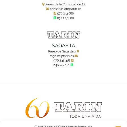
Paseo de la Constitución 21
constitucion@tarin.es
976 233 088
637 177 080
SAGASTA
Paseo de Sagasta 3
sagasta@tarin.es
976 232 348
648 747 141