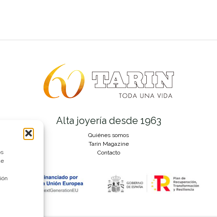
Alta joyería desde 1963
Quiénes somos
Tarín Magazine
os
Contacto
ue
ión