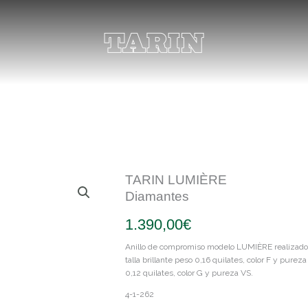
TARIN LUMIÈRE
Diamantes
1.390,00
€
Anillo de compromiso modelo LUMIÈRE realizado 
talla brillante peso 0,16 quilates, color F y pureza
0,12 quilates, color G y pureza VS.
4-1-262