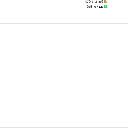
976 232 348
648 747 141