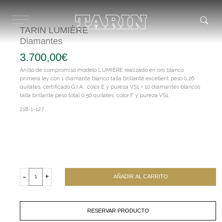
Ir
al
contenido
TARIN LUMIÈRE
Diamantes
3.700,00
€
Anillo de compromiso modelo LUMIÈRE realizado en oro blanco
primera ley con 1 diamante blanco talla brillante excellent peso 0,26
quilates, certificado G.I.A., color E y pureza VS1 + 10 diamantes blancos
talla brillante peso total 0,50 quilates, color F y pureza VS1.
218-1-127
TARIN
LUMIÈRE
-
+
AÑADIR AL CARRITO
Diamantes
cantidad
RESERVAR PRODUCTO