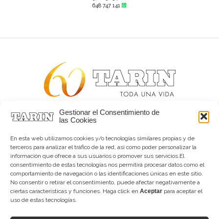
648 747 141
Gestionar el Consentimiento de
Alta joyería desde 1963
las Cookies
Quiénes somos
Tarín Magazine
En esta web utilizamos cookies y/o tecnologías similares propias y de
Contacto
terceros para analizar el tráfico de la red, así como poder personalizar la
información que ofrece a sus usuarios o promover sus servicios.El
consentimiento de estas tecnologías nos permitirá procesar datos como el
comportamiento de navegación o las identificaciones únicas en este sitio.
No consentir o retirar el consentimiento, puede afectar negativamente a
ciertas características y funciones. Haga click en
Aceptar
para aceptar el
uso de estas tecnologías.