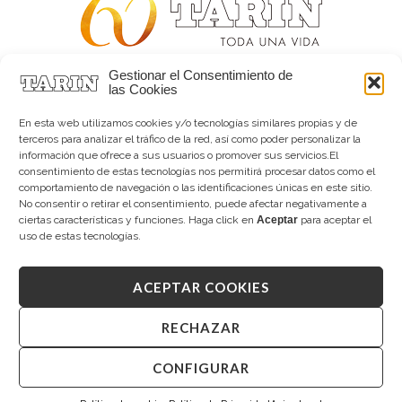
Gestionar el Consentimiento de
Alta joyería desde 1963
las Cookies
Quiénes somos
Tarín Magazine
En esta web utilizamos cookies y/o tecnologías similares propias y de
Contacto
terceros para analizar el tráfico de la red, así como poder personalizar la
información que ofrece a sus usuarios o promover sus servicios.El
consentimiento de estas tecnologías nos permitirá procesar datos como el
comportamiento de navegación o las identificaciones únicas en este sitio.
No consentir o retirar el consentimiento, puede afectar negativamente a
ciertas características y funciones. Haga click en
Aceptar
para aceptar el
uso de estas tecnologías.
ACEPTAR COOKIES
Copyright © 2026 Tarín Joyeros
Aviso legal
|
Política de uso
|
Política de privacidad
|
Canal interno de información
|
Cookies (UE)
|
RECHAZAR
Declaración de accesibilidad
CONFIGURAR
Desarrollado por
Mandalorian Solutions