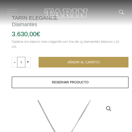
Ir
al
contenido
TARIN ELEGANCE
Diamantes
3.630,00
€
Cadena oro blanco más colgante con tira de 15 diamantes blancos 1,10
cts.
TARIN
ELEGANCE
-
+
AÑADIR AL CARRITO
Diamantes
cantidad
RESERVAR PRODUCTO