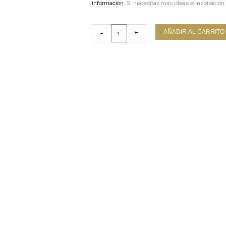
información
. Si necesitas más ideas e inspiración
Colgante
-
+
AÑADIR AL CARRITO
llave
de
oro
blanco
cantidad