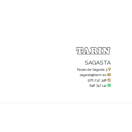
SAGASTA
Paseo de Sagasta 3
sagasta@tarin.es
976 232 348
648 747 141