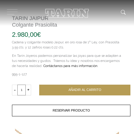
Ir
al
contenido
TARIN JAIPUR
Colgante Prasiolita
2.980,00
€
Cadena y colgante modelo Jaipur, en oro rosa de 1ª Ley, con Prasiolita
3.55 cts. y 12 zafiros rosas 0.22 cts.
En Tarín Joyeros podemos personalizar las joyas para que se adapten a
tus necesidades y gustos. Tráenos tu idea y nosotros nos encargamos
de hacerla realidad.
Contáctanos para más información
.
995-1-127
TARIN
JAIPUR
-
+
AÑADIR AL CARRITO
Colgante
Prasiolita
cantidad
RESERVAR PRODUCTO