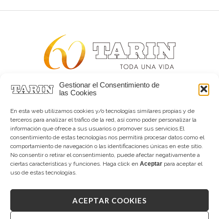
Gestionar el Consentimiento de
Alta joyería desde 1963
las Cookies
Quiénes somos
Tarín Magazine
En esta web utilizamos cookies y/o tecnologías similares propias y de
Contacto
terceros para analizar el tráfico de la red, así como poder personalizar la
información que ofrece a sus usuarios o promover sus servicios.El
consentimiento de estas tecnologías nos permitirá procesar datos como el
comportamiento de navegación o las identificaciones únicas en este sitio.
No consentir o retirar el consentimiento, puede afectar negativamente a
ciertas características y funciones. Haga click en
Aceptar
para aceptar el
uso de estas tecnologías.
ACEPTAR COOKIES
Copyright © 2026 Tarín Joyeros
Aviso legal
|
Política de uso
|
Política de privacidad