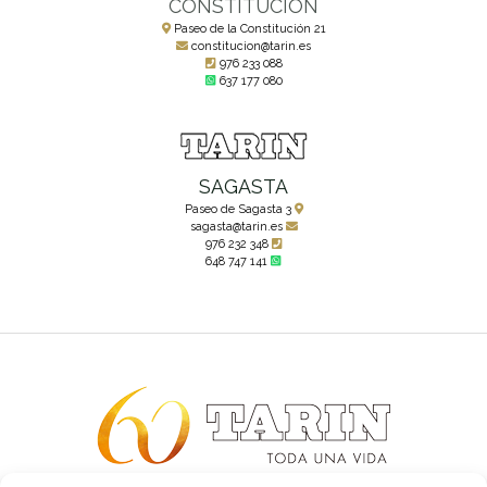
CONSTITUCIÓN
Paseo de la Constitución 21
constitucion@tarin.es
976 233 088
637 177 080
SAGASTA
Paseo de Sagasta 3
sagasta@tarin.es
976 232 348
648 747 141