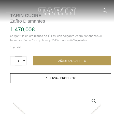
Ir
al
contenido
TARIN CUORE
Zafiro Diamantes
1.470,00
€
Gargantilla en oro blanco de 1ª Ley, con colgante Zafiro Kanchanaburi
talla corazón de 0.44 quilates y 20 Diamantes 0.08 quilates .
115-1-10
TARIN
CUORE
-
+
AÑADIR AL CARRITO
Zafiro
Diamantes
cantidad
RESERVAR PRODUCTO