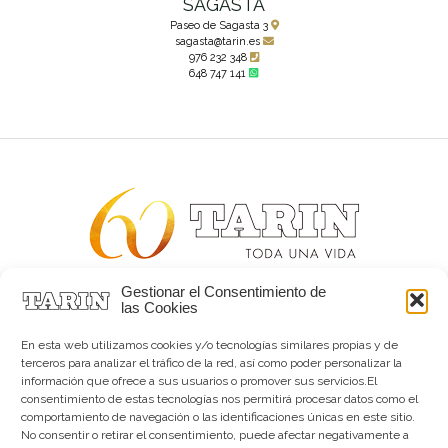
SAGASTA
Paseo de Sagasta 3
sagasta@tarin.es
976 232 348
648 747 141
Gestionar el Consentimiento de
Alta joyería desde 1963
las Cookies
Quiénes somos
Tarín Magazine
En esta web utilizamos cookies y/o tecnologías similares propias y de
Contacto
terceros para analizar el tráfico de la red, así como poder personalizar la
información que ofrece a sus usuarios o promover sus servicios.El
consentimiento de estas tecnologías nos permitirá procesar datos como el
comportamiento de navegación o las identificaciones únicas en este sitio.
No consentir o retirar el consentimiento, puede afectar negativamente a