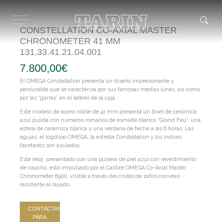
Ir
al
contenido
CONSTELLATION CO‑AXIAL MASTER
CHRONOMETER 41 MM
131.33.41.21.04.001
7.800,00
€
El OMEGA Constellation presenta un diseño impresionante y
perdurable que se caracteriza por sus famosas medias lunas, así como
por las “garras” en el lateral de la caja.
Este modelo de acero noble de 41 mm presenta un bisel de cerámica
azul pulida con números romanos de esmalte blanco “Grand Feu”, una
esfera de cerámica blanca y una ventana de fecha a las 6 horas. Las
agujas, el logotipo OMEGA, la estrella Constellation y los índices
facetados son azulados.
Este reloj, presentado con una pulsera de piel azul con revestimiento
de caucho, está impulsado por el Calibre OMEGA Co-Axial Master
Chronometer 8900, visible a través del cristal de zafiro convexo
resistente al rayado.
CONTÁCTANOS
PARA