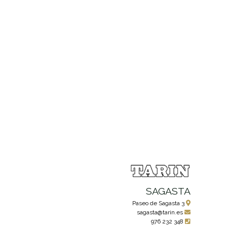
SAGASTA
Paseo de Sagasta 3
sagasta@tarin.es
976 232 348