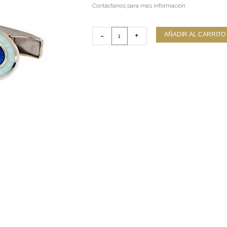
Contáctanos para más información.
Gemelos
-
+
AÑADIR AL CARRITO
Esmalte
Bicolor
Ovalados
Plata
cantidad