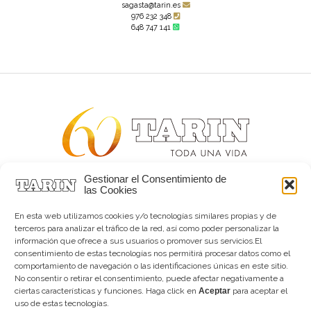
sagasta@tarin.es
976 232 348
648 747 141
Gestionar el Consentimiento de
Alta joyería desde 1963
las Cookies
Quiénes somos
Tarín Magazine
En esta web utilizamos cookies y/o tecnologías similares propias y de
Contacto
terceros para analizar el tráfico de la red, así como poder personalizar la
información que ofrece a sus usuarios o promover sus servicios.El
consentimiento de estas tecnologías nos permitirá procesar datos como el
comportamiento de navegación o las identificaciones únicas en este sitio.
No consentir o retirar el consentimiento, puede afectar negativamente a
ciertas características y funciones. Haga click en
Aceptar
para aceptar el
uso de estas tecnologías.