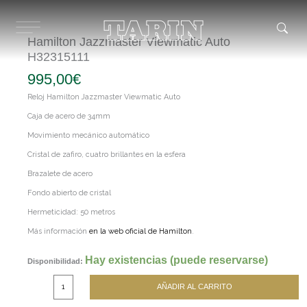
Ir
al
contenido
Hamilton Jazzmaster Viewmatic Auto
H32315111
995,00
€
Reloj Hamilton Jazzmaster Viewmatic Auto
Caja de acero de 34mm
Movimiento mecánico automático
Cristal de zafiro, cuatro brillantes en la esfera
Brazalete de acero
Fondo abierto de cristal
Hermeticidad: 50 metros
Más información
en la web oficial de Hamilton
.
Hamilton
Hay existencias (puede reservarse)
Disponibilidad:
Jazzmaster
Viewmatic
Auto
AÑADIR AL CARRITO
H32315111