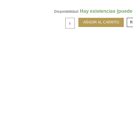
Jazzmaster
Hay existencias (puede
Disponibilidad:
Open
Heart
AÑADIR AL CARRITO
R
Lady
Auto
Automático
36mm
H32215190
cantidad