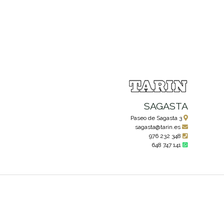
SAGASTA
Paseo de Sagasta 3
sagasta@tarin.es
976 232 348
648 747 141