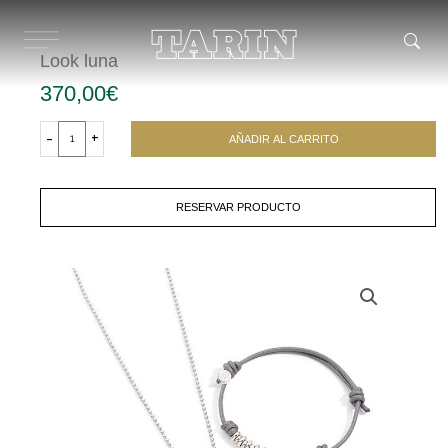
Ir
al
contenido
Look luna
370,00
€
Look
luna
-
+
AÑADIR AL CARRITO
cantidad
RESERVAR PRODUCTO