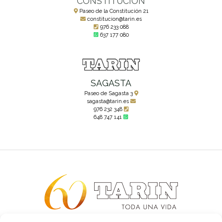
CONSTITUCIÓN
Paseo de la Constitución 21
constitucion@tarin.es
976 233 088
637 177 080
SAGASTA
Paseo de Sagasta 3
sagasta@tarin.es
976 232 348
648 747 141