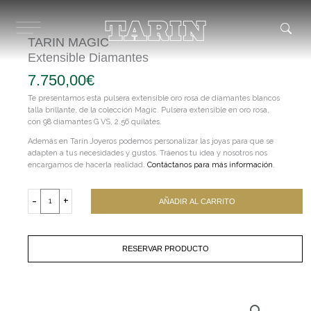
Ir
al
contenido
TARIN MAGIC
Extensible Diamantes
7.750,00
€
Te presentamos esta pulsera extensible oro rosa de diamantes blancos
talla brillante, de la colección Magic. Pulsera extensible en oro rosa,
con 98 diamantes G VS, 2.56 quilates.
Además en Tarín Joyeros podemos personalizar las joyas para que se
adapten a tus necesidades y gustos. Tráenos tu idea y nosotros nos
encargamos de hacerla realidad.
Contáctanos para más información
.
TARIN
MAGIC
-
+
AÑADIR AL CARRITO
Extensible
Diamantes
cantidad
RESERVAR PRODUCTO