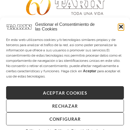
Gestionar el Consentimiento de
Alta joyería desde 1963
las Cookies
Quiénes somos
Tarín Magazine
En esta web utilizamos cookies y/o tecnologías similares propias y de
Contacto
terceros para analizar el tráfico de la red, así como poder personalizar la
información que ofrece a sus usuarios o promover sus servicios.El
consentimiento de estas tecnologías nos permitirá procesar datos como el
comportamiento de navegación o las identificaciones únicas en este sitio.
No consentir o retirar el consentimiento, puede afectar negativamente a
ciertas características y funciones. Haga click en
Aceptar
para aceptar el
uso de estas tecnologías.
ACEPTAR COOKIES
Copyright © 2026 Tarín Joyeros
Aviso legal
|
Política de uso
|
Política de privacidad
|
Canal interno de información
|
Cookies (UE)
|
RECHAZAR
Declaración de accesibilidad
CONFIGURAR
Desarrollado por
Mandalorian Solutions