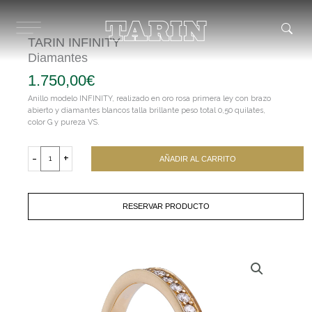
Ir
al
contenido
TARIN INFINITY
Diamantes
1.750,00
€
Anillo modelo INFINITY, realizado en oro rosa primera ley con brazo
abierto y diamantes blancos talla brillante peso total 0,50 quilates,
color G y pureza VS.
TARIN
INFINITY
-
+
AÑADIR AL CARRITO
Diamantes
cantidad
RESERVAR PRODUCTO