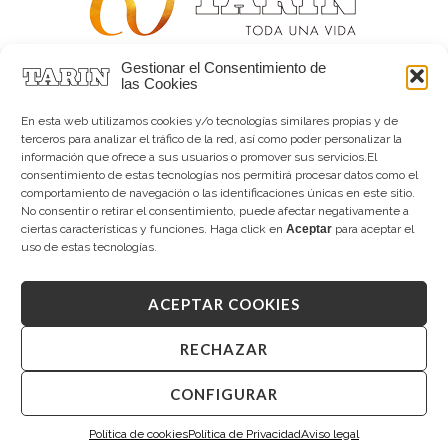
Gestionar el Consentimiento de
Alta joyería desde 1963
las Cookies
Quiénes somos
Tarín Magazine
En esta web utilizamos cookies y/o tecnologías similares propias y de
Contacto
terceros para analizar el tráfico de la red, así como poder personalizar la
información que ofrece a sus usuarios o promover sus servicios.El
consentimiento de estas tecnologías nos permitirá procesar datos como el
comportamiento de navegación o las identificaciones únicas en este sitio.
No consentir o retirar el consentimiento, puede afectar negativamente a
ciertas características y funciones. Haga click en
Aceptar
para aceptar el
uso de estas tecnologías.
ACEPTAR COOKIES
Copyright © 2026 Tarín Joyeros
Aviso legal
|
Política de uso
|
Política de privacidad
|
Canal interno de información
|
Cookies (UE)
|
RECHAZAR
Declaración de accesibilidad
CONFIGURAR
Desarrollado por
Mandalorian Solutions
Política de cookies
Política de Privacidad
Aviso legal
Te resolvemos tus dudas.