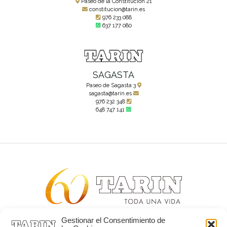
Paseo de la Constitución 21
constitucion@tarin.es
976 233 088
637 177 080
SAGASTA
Paseo de Sagasta 3
sagasta@tarin.es
976 232 348
648 747 141
Gestionar el Consentimiento de
Alta joyería desde 1963