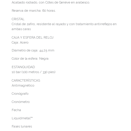
Acabado rodiado, con Côtes de Genève en arabesco.
Reserva de marcha: 60 horas.
CRISTAL
Cristal de zafiro, resistente al rayado y con tratamiento antirreflejos en
ambas caras
CAJA Y ESFERA DEL RELOJ
Caja: Acero
Diámetro de caja: 44,25 mm
Color de la esfera: Negra
ESTANQUIDAD
10 bar (100 metros / 330 pies)
CARACTERÍSTICAS
Antimagnético
Cronógrafo
Cronómetro
Fecha
Liquidmetal™
Fases lunares