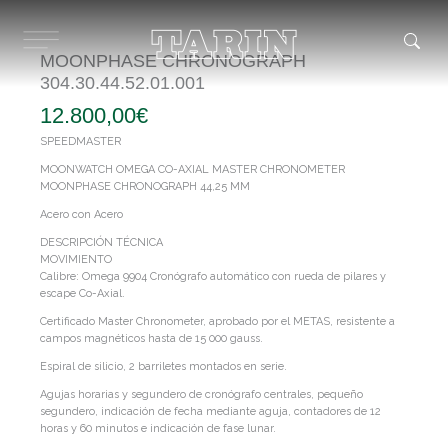
Ir
al
contenido
MOONPHASE CHRONOGRAPH
304.30.44.52.01.001
12.800,00
€
SPEEDMASTER
MOONWATCH OMEGA CO-AXIAL MASTER CHRONOMETER
MOONPHASE CHRONOGRAPH 44,25 MM
Acero con Acero
DESCRIPCIÓN TÉCNICA
MOVIMIENTO
Calibre: Omega 9904 Cronógrafo automático con rueda de pilares y
escape Co-Axial.
Certificado Master Chronometer, aprobado por el METAS, resistente a
campos magnéticos hasta de 15 000 gauss.
Espiral de silicio, 2 barriletes montados en serie.
Agujas horarias y segundero de cronógrafo centrales, pequeño
segundero, indicación de fecha mediante aguja, contadores de 12
horas y 60 minutos e indicación de fase lunar.