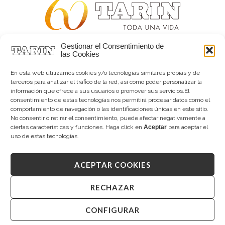
Gestionar el Consentimiento de
Alta joyería desde 1963
las Cookies
Quiénes somos
Tarín Magazine
En esta web utilizamos cookies y/o tecnologías similares propias y de
Contacto
terceros para analizar el tráfico de la red, así como poder personalizar la
información que ofrece a sus usuarios o promover sus servicios.El
consentimiento de estas tecnologías nos permitirá procesar datos como el
comportamiento de navegación o las identificaciones únicas en este sitio.
No consentir o retirar el consentimiento, puede afectar negativamente a
ciertas características y funciones. Haga click en
Aceptar
para aceptar el
uso de estas tecnologías.
ACEPTAR COOKIES
Copyright © 2026 Tarín Joyeros
Aviso legal
|
Política de uso
|
Política de privacidad
|
Canal interno de información
|
Cookies (UE)
|
RECHAZAR
Declaración de accesibilidad
CONFIGURAR
Desarrollado por
Mandalorian Solutions