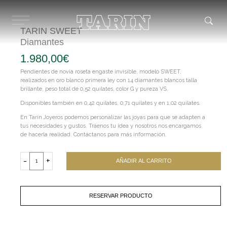
Ir
al
contenido
TARIN SWEET
Diamantes
1.980,00
€
Pendientes de novia roseta engaste invisible, modelo SWEET,
realizados en oro blanco primera ley con 14 diamantes blancos talla
brillante, peso total de 0,52 quilates, color G y pureza VS.
Disponibles también en 0,42 quilates, 0,71 quilates y en 1,02 quilates.
En Tarín Joyeros podemos personalizar las joyas para que se adapten a
tus necesidades y gustos. Tráenos tu idea y nosotros nos encargamos
de hacerla realidad. Contáctanos para más información.
TARIN
SWEET
-
+
AÑADIR AL CARRITO
Diamantes
cantidad
RESERVAR PRODUCTO