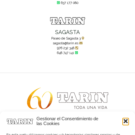
637 177 080
SAGASTA
Paseo de Sagasta 3
sagasta@tarin.es
976 232 348
648 747 141
Gestionar el Consentimiento de
Alta joyería desde 1963
las Cookies
Quiénes somos
Tarín Magazine
En esta web utilizamos cookies y/o tecnologías similares propias y de