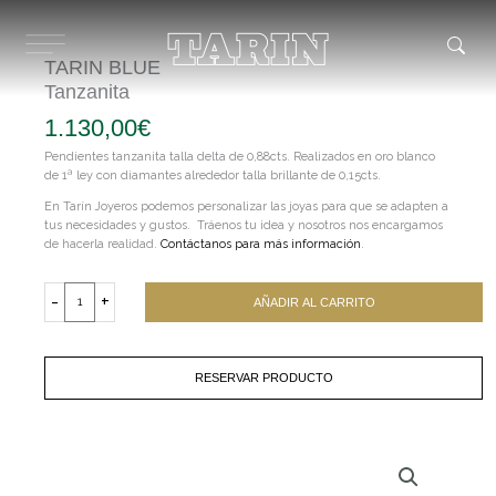
Ir
al
contenido
TARIN BLUE
Tanzanita
1.130,00
€
Pendientes tanzanita talla delta de 0,88cts. Realizados en oro blanco
de 1ª ley con diamantes alrededor talla brillante de 0,15cts.
En Tarín Joyeros podemos personalizar las joyas para que se adapten a
tus necesidades y gustos. Tráenos tu idea y nosotros nos encargamos
de hacerla realidad.
Contáctanos para más información
.
TARIN
BLUE
-
+
AÑADIR AL CARRITO
Tanzanita
cantidad
RESERVAR PRODUCTO