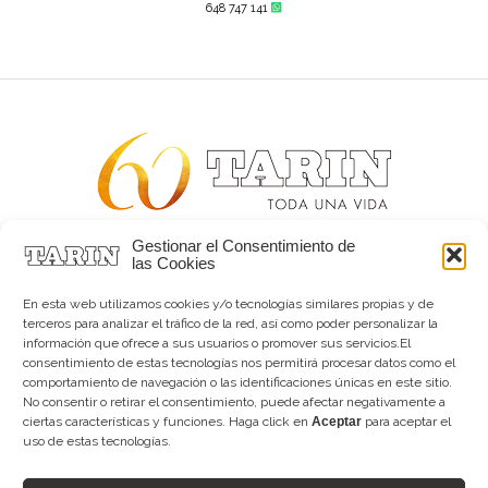
648 747 141
Gestionar el Consentimiento de
Alta joyería desde 1963
las Cookies
Quiénes somos
Tarín Magazine
En esta web utilizamos cookies y/o tecnologías similares propias y de
Contacto
terceros para analizar el tráfico de la red, así como poder personalizar la
información que ofrece a sus usuarios o promover sus servicios.El
consentimiento de estas tecnologías nos permitirá procesar datos como el
comportamiento de navegación o las identificaciones únicas en este sitio.
No consentir o retirar el consentimiento, puede afectar negativamente a
ciertas características y funciones. Haga click en
Aceptar
para aceptar el
uso de estas tecnologías.