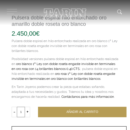
Ir
al
contenido
Pulsera doble espiral hilo entorchado oro
amarillo doble roseta oro blanco
2.450,00
€
Pulsera doble espiral en hilo entorchado realizada en oro blanco 1ª Ley
con doble roseta engaste invisible en terminales en oro rosa con
brillantes blancos.
Posibilidad versiones pulsera doble espiral en hilo entorchado realizada
en
oro blanco 1ª Ley con doble roseta engaste invisible en terminales
en oro rosa con 14 brillantes blancos 0.40 CTS.
; pulsera doble espiral en
hilo entorchado realizada en
oro rosa 1ª Ley con doble roseta engaste
invisible en terminales en oro blanco con brillantes blancos
.
En Tarín Joyeros podemos crear la pieza que estabas soñando,
adaptada a tus necesidades y gustos. Tráenos tu idea y nosotros nos
encargamos de hacerla realidad.
Contáctanos para más información
.
Pulsera
doble
-
+
AÑADIR AL CARRITO
espiral
hilo
entorchado
oro