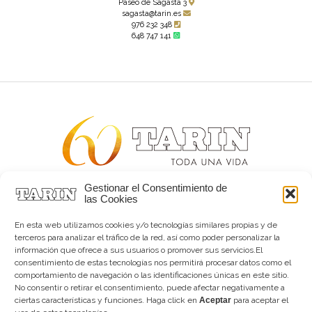
Paseo de Sagasta 3
sagasta@tarin.es
976 232 348
648 747 141
Gestionar el Consentimiento de
Alta joyería desde 1963
las Cookies
Quiénes somos
Tarín Magazine
En esta web utilizamos cookies y/o tecnologías similares propias y de
Contacto
terceros para analizar el tráfico de la red, así como poder personalizar la
información que ofrece a sus usuarios o promover sus servicios.El
consentimiento de estas tecnologías nos permitirá procesar datos como el
comportamiento de navegación o las identificaciones únicas en este sitio.
No consentir o retirar el consentimiento, puede afectar negativamente a
ciertas características y funciones. Haga click en
Aceptar
para aceptar el