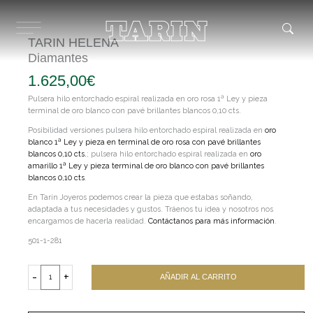
Ir
al
contenido
TARIN HELENA
Diamantes
1.625,00
€
Pulsera hilo entorchado espiral realizada en oro rosa 1ª Ley y pieza
terminal de oro blanco con pavé brillantes blancos 0,10 cts.
Posibilidad versiones pulsera hilo entorchado espiral realizada en
oro
blanco 1ª Ley y pieza en terminal de oro rosa con pavé brillantes
blancos 0,10 cts.
; pulsera hilo entorchado espiral realizada en
oro
amarillo 1ª Ley y pieza terminal de oro blanco con pavé brillantes
blancos 0,10 cts
.
En Tarín Joyeros podemos crear la pieza que estabas soñando,
adaptada a tus necesidades y gustos. Tráenos tu idea y nosotros nos
encargamos de hacerla realidad.
Contáctanos para más información
.
501-1-281
TARIN
HELENA
-
+
AÑADIR AL CARRITO
Diamantes
cantidad