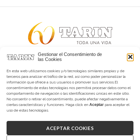
Gestionar el Consentimiento de
Alta joyería desde 1963
las Cookies
Quiénes somos
Tarín Magazine
En esta web utilizamos cookies y/o tecnologías similares propias y de
Contacto
terceros para analizar el tráfico de la red, así como poder personalizar la
información que ofrece a sus usuarios o promover sus servicios.El
consentimiento de estas tecnologías nos permitirá procesar datos como el
comportamiento de navegación o las identificaciones únicas en este sitio.
No consentir o retirar el consentimiento, puede afectar negativamente a
ciertas características y funciones. Haga click en
Aceptar
para aceptar el
uso de estas tecnologías.
ACEPTAR COOKIES
Copyright © 2026 Tarín Joyeros
Aviso legal
|
Política de uso
|
Política de privacidad