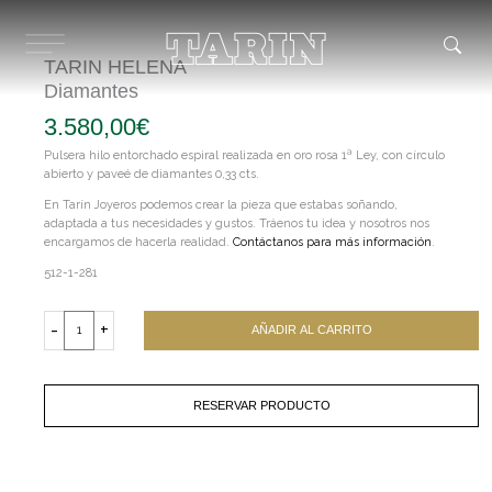
Ir
al
contenido
TARIN HELENA
Diamantes
3.580,00
€
Pulsera hilo entorchado espiral realizada en oro rosa 1ª Ley, con círculo
abierto y paveé de diamantes 0,33 cts.
En Tarín Joyeros podemos crear la pieza que estabas soñando,
adaptada a tus necesidades y gustos. Tráenos tu idea y nosotros nos
encargamos de hacerla realidad.
Contáctanos para más información
.
512-1-281
TARIN
HELENA
-
+
AÑADIR AL CARRITO
Diamantes
cantidad
RESERVAR PRODUCTO