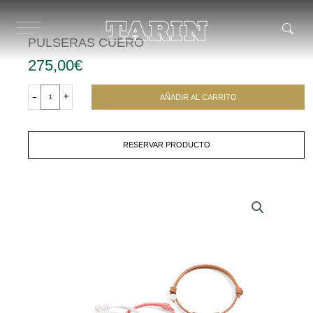
Ir
al
contenido
PULSERAS CUERO
275,00
€
PULSERAS
CUERO
-
+
AÑADIR AL CARRITO
cantidad
RESERVAR PRODUCTO