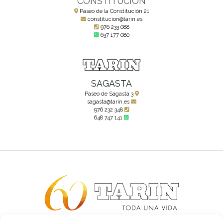
CONSTITUCIÓN
Paseo de la Constitución 21
constitucion@tarin.es
976 233 088
637 177 080
SAGASTA
Paseo de Sagasta 3
sagasta@tarin.es
976 232 348
648 747 141