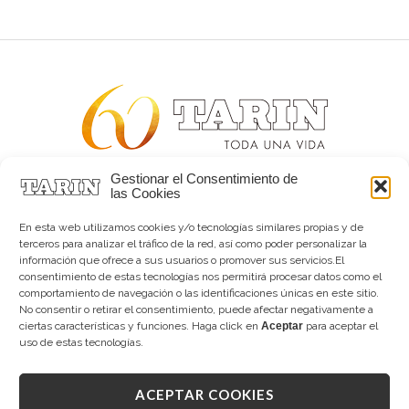
Gestionar el Consentimiento de
Alta joyería desde 1963
las Cookies
Quiénes somos
Tarín Magazine
En esta web utilizamos cookies y/o tecnologías similares propias y de
Contacto
terceros para analizar el tráfico de la red, así como poder personalizar la
información que ofrece a sus usuarios o promover sus servicios.El
consentimiento de estas tecnologías nos permitirá procesar datos como el
comportamiento de navegación o las identificaciones únicas en este sitio.
No consentir o retirar el consentimiento, puede afectar negativamente a
ciertas características y funciones. Haga click en
Aceptar
para aceptar el
uso de estas tecnologías.
ACEPTAR COOKIES
Copyright © 2026 Tarín Joyeros