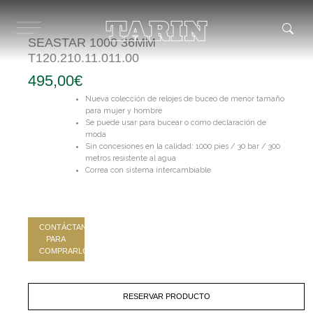
Ir
al
contenido
SEASTAR 1000 36MM
T120.210.11.011.00
495,00
€
Nueva colección de relojes de buceo de menor tamaño
para mujer y hombre
Se puede usar para bucear o como declaración de
moda
Sin concesiones en la calidad: 1000 pies / 30 bar / 300
metros resistente al agua
Correa con sistema intercambiable
CONTÁCTANOS
PARA
COMPRARLO
RESERVAR PRODUCTO