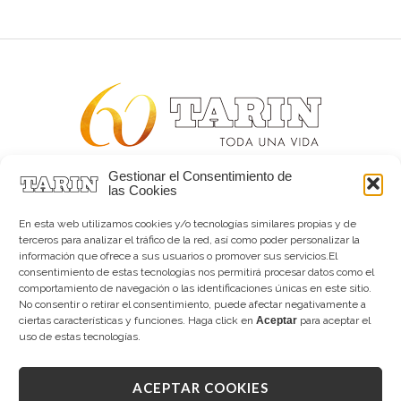
Gestionar el Consentimiento de
Alta joyería desde 1963
las Cookies
Quiénes somos
Tarín Magazine
En esta web utilizamos cookies y/o tecnologías similares propias y de
Contacto
terceros para analizar el tráfico de la red, así como poder personalizar la
información que ofrece a sus usuarios o promover sus servicios.El
consentimiento de estas tecnologías nos permitirá procesar datos como el
comportamiento de navegación o las identificaciones únicas en este sitio.
No consentir o retirar el consentimiento, puede afectar negativamente a
ciertas características y funciones. Haga click en
Aceptar
para aceptar el
uso de estas tecnologías.
ACEPTAR COOKIES
Copyright © 2026 Tarín Joyeros