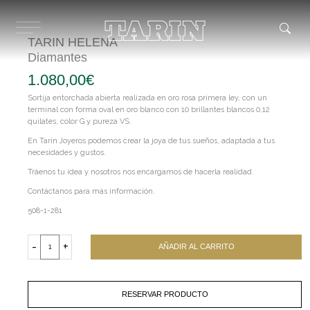
Ir
al
contenido
TARIN HELENA
Diamantes
1.080,00
€
Sortija entorchada abierta realizada en oro rosa primera ley, con un
terminal con forma oval en oro blanco con 10 brillantes blancos 0,12
quilates, color G y pureza VS.
En Tarín Joyeros podemos crear la joya de tus sueños, adaptada a tus
necesidades y gustos.
Tráenos tu idea y nosotros nos encargamos de hacerla realidad.
Contáctanos para más información.
508-1-281
TARIN
HELENA
-
+
AÑADIR AL CARRITO
Diamantes
cantidad
RESERVAR PRODUCTO