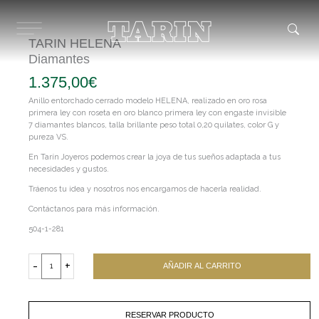
Ir
al
contenido
TARIN HELENA
Diamantes
1.375,00
€
Anillo entorchado cerrado modelo HELENA, realizado en oro rosa
primera ley con roseta en oro blanco primera ley con engaste invisible
7 diamantes blancos, talla brillante peso total 0,20 quilates, color G y
pureza VS.
En Tarín Joyeros podemos crear la joya de tus sueños adaptada a tus
necesidades y gustos.
Tráenos tu idea y nosotros nos encargamos de hacerla realidad.
Contáctanos para más información.
504-1-281
TARIN
HELENA
-
+
AÑADIR AL CARRITO
Diamantes
cantidad
RESERVAR PRODUCTO