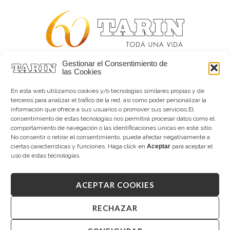
Gestionar el Consentimiento de
Alta joyería desde 1963
las Cookies
Quiénes somos
Tarín Magazine
En esta web utilizamos cookies y/o tecnologías similares propias y de
Contacto
terceros para analizar el tráfico de la red, así como poder personalizar la
información que ofrece a sus usuarios o promover sus servicios.El
consentimiento de estas tecnologías nos permitirá procesar datos como el
comportamiento de navegación o las identificaciones únicas en este sitio.
No consentir o retirar el consentimiento, puede afectar negativamente a
ciertas características y funciones. Haga click en
Aceptar
para aceptar el
uso de estas tecnologías.
ACEPTAR COOKIES
Copyright © 2026 Tarín Joyeros
Aviso legal
|
Política de uso
|
Política de privacidad
|
Canal interno de información
|
Cookies (UE)
|
RECHAZAR
Declaración de accesibilidad