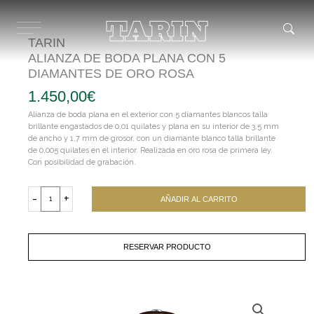
Ir
al
contenido
TARIN
ALIANZA DE BODA PLANA CON 5
DIAMANTES DE ORO ROSA
1.450,00
€
Alianza de boda plana en el exterior con 5 diamantes blancos talla
brillante engastados de 0,01 quilates y plana en su interior de 3,5 mm
de ancho y 1,7 mm de grosor, con un diamante blanco talla brillante
de 0,005 quilates en el interior. Realizada en oro rosa de primera ley.
Con posibilidad de grabación.
TARIN
ALIANZA
-
+
AÑADIR AL CARRITO
DE
BODA
PLANA
CON
RESERVAR PRODUCTO
5
DIAMANTES
DE
ORO
ROSA
cantidad