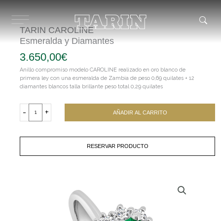
Ir
al
contenido
TARIN CAROLINE
Esmeralda y Diamantes
3.650,00
€
Anillo compromiso modelo CAROLINE realizado en oro blanco de
primera ley con una esmeralda de Zambia de peso 0,69 quilates + 12
diamantes blancos talla brillante peso total 0,29 quilates
TARIN
CAROLINE
-
+
AÑADIR AL CARRITO
Esmeralda
y
Diamantes
cantidad
RESERVAR PRODUCTO