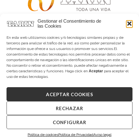
Gestionar el Consentimiento de
Alta joyería desde 1963
las Cookies
Quiénes somos
Tarín Magazine
En esta web utilizamos cookies y/o tecnologías similares propias y de
Contacto
terceros para analizar el tráfico de la red, así como poder personalizar la
información que ofrece a sus usuarios o promover sus servicios.El
consentimiento de estas tecnologías nos permitirá procesar datos como el
comportamiento de navegación o las identificaciones únicas en este sitio.
No consentir o retirar el consentimiento, puede afectar negativamente a
ciertas características y funciones. Haga click en
Aceptar
para aceptar el
uso de estas tecnologías.
ACEPTAR COOKIES
Copyright © 2026 Tarín Joyeros
Aviso legal
|
Política de uso
|
Política de privacidad
|
Canal interno de información
|
Cookies (UE)
|
RECHAZAR
Declaración de accesibilidad
CONFIGURAR
Desarrollado por
Mandalorian Solutions
Política de cookies
Política de Privacidad
Aviso legal
Te resolvemos tus dudas.