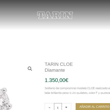
TARIN CLOE
Diamante
1.350,00
€
Solitario de compromiso modelo CLOE realizado en
talla brillante peso 0,20 quilates, color F y purez
TARIN
-
+
AÑADIR AL CARRITO
CLOE