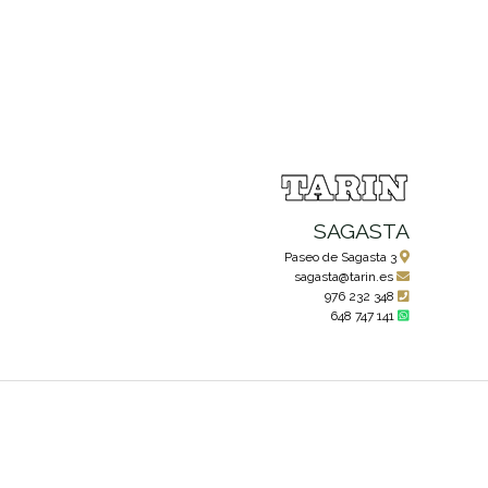
SAGASTA
Paseo de Sagasta 3
sagasta@tarin.es
976 232 348
648 747 141