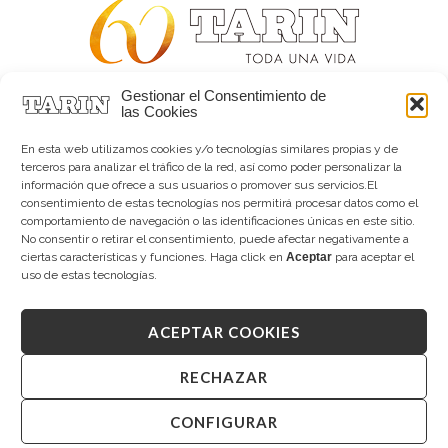
Gestionar el Consentimiento de
Alta joyería desde 1963
las Cookies
Quiénes somos
Tarín Magazine
En esta web utilizamos cookies y/o tecnologías similares propias y de
Contacto
terceros para analizar el tráfico de la red, así como poder personalizar la
información que ofrece a sus usuarios o promover sus servicios.El
consentimiento de estas tecnologías nos permitirá procesar datos como el
comportamiento de navegación o las identificaciones únicas en este sitio.
No consentir o retirar el consentimiento, puede afectar negativamente a
ciertas características y funciones. Haga click en
Aceptar
para aceptar el
uso de estas tecnologías.
ACEPTAR COOKIES
Copyright © 2026 Tarín Joyeros
Aviso legal
|
Política de uso
|
Política de privacidad
|
Canal interno de información
|
Cookies (UE)
|
RECHAZAR
Declaración de accesibilidad
CONFIGURAR
Desarrollado por
Mandalorian Solutions