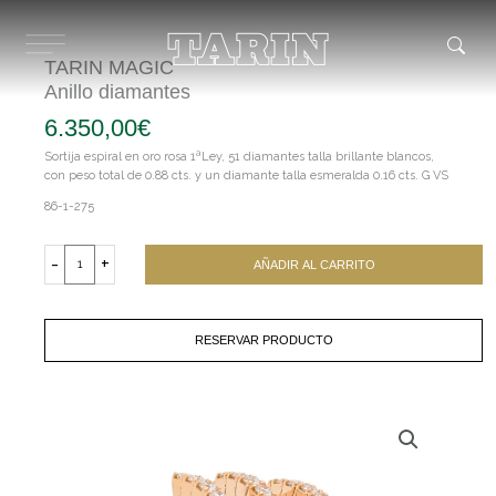
Ir
al
contenido
TARIN MAGIC
Anillo diamantes
6.350,00
€
Sortija espiral en oro rosa 1ªLey, 51 diamantes talla brillante blancos,
con peso total de 0.88 cts. y un diamante talla esmeralda 0.16 cts. G VS
86-1-275
TARIN
MAGIC
-
+
AÑADIR AL CARRITO
Anillo
diamantes
cantidad
RESERVAR PRODUCTO