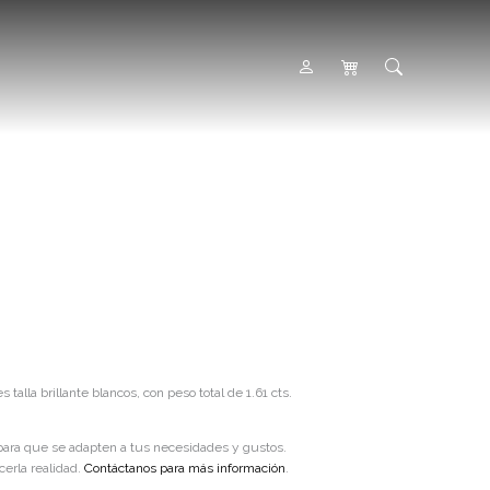
 talla brillante blancos, con peso total de 1.61 cts.
 para que se adapten a tus necesidades y gustos.
erla realidad.
Contáctanos para más información
.