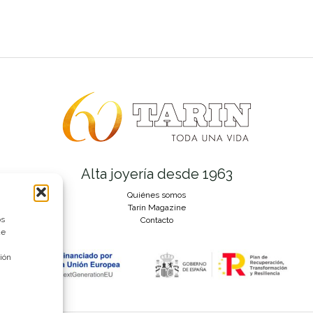
Alta joyería desde 1963
Quiénes somos
Tarín Magazine
os
Contacto
ue
ión