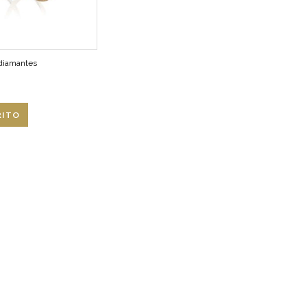
 diamantes
RITO