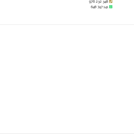
976 232 348
648 747 141