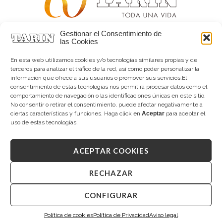
Gestionar el Consentimiento de
Alta joyería desde 1963
las Cookies
Quiénes somos
Tarín Magazine
En esta web utilizamos cookies y/o tecnologías similares propias y de
Contacto
terceros para analizar el tráfico de la red, así como poder personalizar la
información que ofrece a sus usuarios o promover sus servicios.El
consentimiento de estas tecnologías nos permitirá procesar datos como el
comportamiento de navegación o las identificaciones únicas en este sitio.
No consentir o retirar el consentimiento, puede afectar negativamente a
ciertas características y funciones. Haga click en
Aceptar
para aceptar el
uso de estas tecnologías.
ACEPTAR COOKIES
Copyright © 2026 Tarín Joyeros
Aviso legal
|
Política de uso
|
Política de privacidad
|
Canal interno de información
|
Cookies (UE)
|
RECHAZAR
Declaración de accesibilidad
CONFIGURAR
Desarrollado por
Mandalorian Solutions
Política de cookies
Política de Privacidad
Aviso legal
Te resolvemos tus dudas.