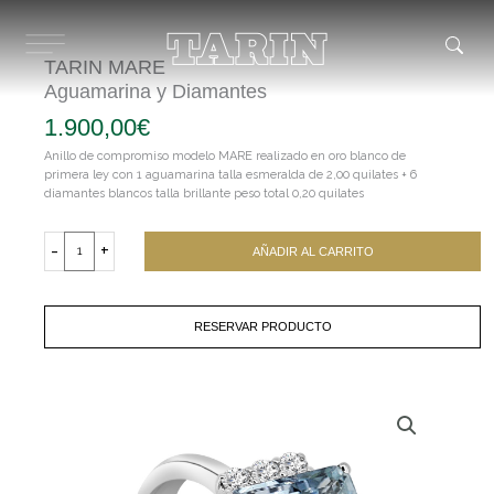
Ir
al
contenido
TARIN MARE
Aguamarina y Diamantes
1.900,00
€
Anillo de compromiso modelo MARE realizado en oro blanco de
primera ley con 1 aguamarina talla esmeralda de 2,00 quilates + 6
diamantes blancos talla brillante peso total 0,20 quilates
TARIN
MARE
-
+
AÑADIR AL CARRITO
Aguamarina
y
Diamantes
cantidad
RESERVAR PRODUCTO