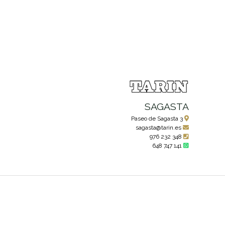
SAGASTA
Paseo de Sagasta 3
sagasta@tarin.es
976 232 348
648 747 141