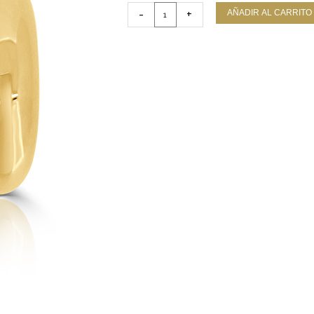
TARIN
-
+
AÑADIR AL CARRITO
MÍA
Oro
Amarillo
cantidad