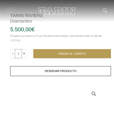
Ir
al
contenido
TARIN RIVIERE
Diamantes
5.500,00
€
Pulsera oro blanco 1ªLey Riviere entorchada, diamantes talla brillante
2.20 cts.
TARIN
RIVIERE
-
+
AÑADIR AL CARRITO
Diamantes
cantidad
RESERVAR PRODUCTO