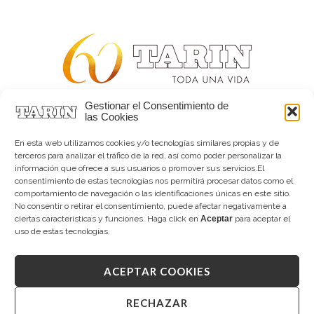
Gestionar el Consentimiento de
Alta joyería desde 1963
las Cookies
Quiénes somos
Tarín Magazine
En esta web utilizamos cookies y/o tecnologías similares propias y de
Contacto
terceros para analizar el tráfico de la red, así como poder personalizar la
información que ofrece a sus usuarios o promover sus servicios.El
consentimiento de estas tecnologías nos permitirá procesar datos como el
comportamiento de navegación o las identificaciones únicas en este sitio.
No consentir o retirar el consentimiento, puede afectar negativamente a
ciertas características y funciones. Haga click en
Aceptar
para aceptar el
uso de estas tecnologías.
ACEPTAR COOKIES
Copyright © 2026 Tarín Joyeros
Aviso legal
|
Política de uso
|
Política de privacidad
|
Canal interno de información
|
Cookies (UE)
|
RECHAZAR
Declaración de accesibilidad