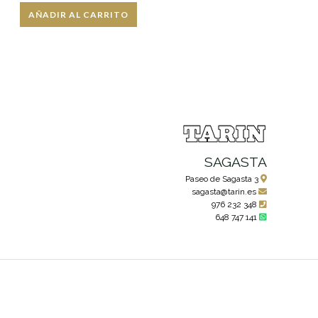
AÑADIR AL CARRITO
SAGASTA
Paseo de Sagasta 3
sagasta@tarin.es
976 232 348
648 747 141