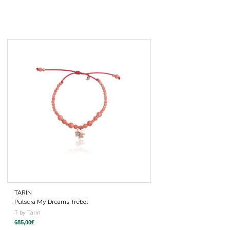
TARIN
Pulsera My Dreams Trébol
T by Tarín
685,00
€