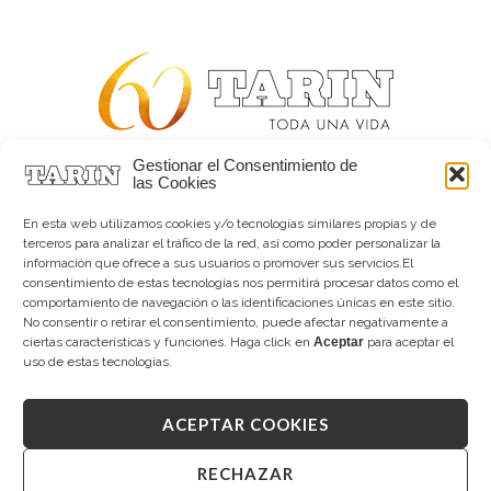
Gestionar el Consentimiento de
Alta joyería desde 1963
las Cookies
Quiénes somos
Tarín Magazine
En esta web utilizamos cookies y/o tecnologías similares propias y de
Contacto
terceros para analizar el tráfico de la red, así como poder personalizar la
información que ofrece a sus usuarios o promover sus servicios.El
consentimiento de estas tecnologías nos permitirá procesar datos como el
comportamiento de navegación o las identificaciones únicas en este sitio.
No consentir o retirar el consentimiento, puede afectar negativamente a
ciertas características y funciones. Haga click en
Aceptar
para aceptar el
uso de estas tecnologías.
ACEPTAR COOKIES
Copyright © 2026 Tarín Joyeros
Aviso legal
|
Política de uso
|
Política de privacidad
|
Canal interno de información
|
Cookies (UE)
|
RECHAZAR
Declaración de accesibilidad