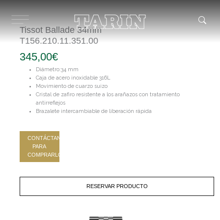
Ir
al
contenido
Tissot Ballade 34mm
T156.210.11.351.00
345,00
€
Diámetro:34 mm
Caja de acero inoxidable 316L
Movimiento de cuarzo suizo
Cristal de zafiro resistente a los arañazos con tratamiento
antirreflejos
Brazalete intercambiable de liberación rápida
CONTÁCTANOS
PARA
COMPRARLO
RESERVAR PRODUCTO